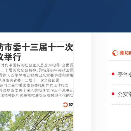
亭台
公安