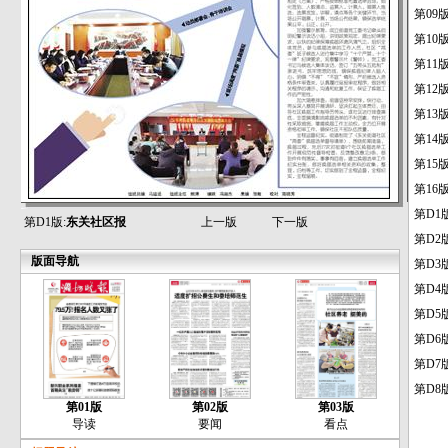
第09
第10
第11
第12
第13
第14
第15
第16
第D1
第D1版:
东关社区报
上一版
下一版
第D2
版面导航
第D3
第D4
第D5
第D6
第D7
第D8
第01版
第02版
第03版
导读
要闻
看点