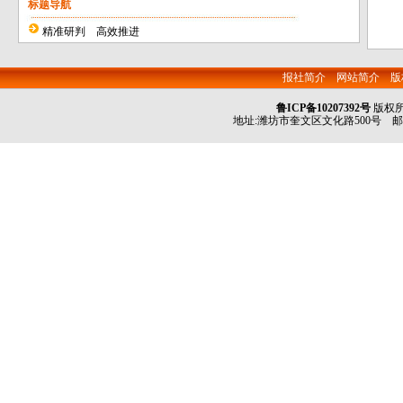
标题导航
精准研判 高效推进
报社简介
网站简介
版
鲁ICP备10207392号
版权
地址:潍坊市奎文区文化路500号 邮编:261