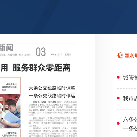
城管
我市
六条
一条