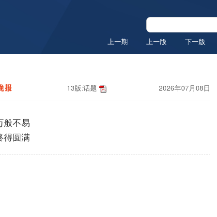
上一期
上一版
下一版
13版:话题
2026年07月08日
万般不易
终得圆满